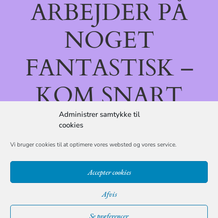
ARBEJDER PÅ
NOGET
FANTASTISK –
KOM SNART
TILBAGE!
Administrer samtykke til
cookies
Vi bruger cookies til at optimere vores websted og vores service.
Accepter cookies
Afvis
Se præferencer